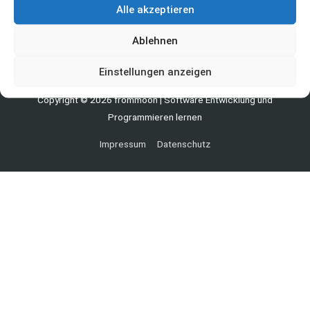
Du möchtest die Uni schmeißen? Dann les dir vorher diesen Beitrag durch!
Alle akzeptieren
lesen
Ablehnen
Mehr laden
Einstellungen anzeigen
Copyright © 2026
frommoon
| Software Entwicklung und
Programmieren lernen
Impressum
Datenschutz