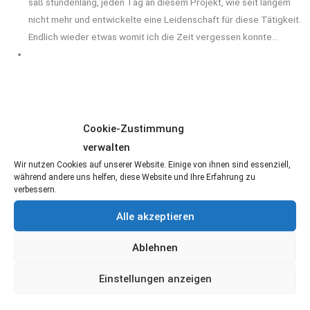
saß stundenlang, jeden Tag an diesem Projekt, wie seit langem
nicht mehr und entwickelte eine Leidenschaft für diese Tätigkeit.
Endlich wieder etwas womit ich die Zeit vergessen konnte…
Dann kam mir eine Idee zu einer App. Eine die mir persönlich
Cookie-Zustimmung
wichtig war und auch anderen Menschen mit dem gleichen
verwalten
Problem hätte helfen können. Leider nur, fehlte es mir an den
Wir nutzen Cookies auf unserer Website. Einige von ihnen sind essenziell,
notwendigen Software-Entwickler-Fertigkeiten, um diese Idee in
während andere uns helfen, diese Website und Ihre Erfahrung zu
einen Prototypen umsetzen zu können. Ich stellte fest, dass mich
verbessern.
nichts mehr an Germanistik fest hielt, aber die Software-
Alle akzeptieren
Entwicklung mir ermöglichen könnte, meine eigenen Ideen
umzusetzen…
Ablehnen
Einstellungen anzeigen