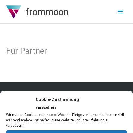
Zum
frommoon
Hau
Inhalt
springen
Für Partner
Copyright © 2026
frommoon
| Software Entwicklung und
Cookie-Zustimmung
Programmieren lernen
verwalten
Impressum
Datenschutz
Wir nutzen Cookies auf unserer Website. Einige von ihnen sind essenziell,
während andere uns helfen, diese Website und Ihre Erfahrung zu
verbessern.