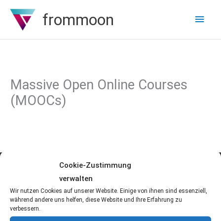
Zum
frommoon
Hau
Inhalt
springen
Massive Open Online Courses
(MOOCs)
Cookie-Zustimmung
Copyright © 2026
frommoon
| Software Entwicklung und
verwalten
Programmieren lernen
Wir nutzen Cookies auf unserer Website. Einige von ihnen sind essenziell,
während andere uns helfen, diese Website und Ihre Erfahrung zu
Impressum
Datenschutz
verbessern.