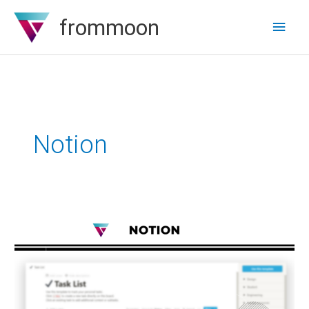
Zum
frommoon
Hau
Inhalt
springen
Notion